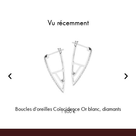
Vu récemment
Boucles d’oreilles Coïncidence Or blanc, diamants
1 800
€