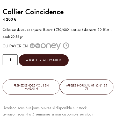
Collier Coincidence
4 200
€
Collier ras du cou en or jaune 18 carat ( 750/000 ) serti de 6 diamants ( 0,15 ct ) ,
poids 20,56 gr
OU PAYER EN
?
AJOUTER AU PANIER
PRENEZ RENDEZ-VOUS EN
APPELEZ-NOUS AU 01 42 61 25
MAGASIN
71
Livraison sous huit jours ouvrés si disponible sur stock
Livraison sous 4 à 5 semaines si non disponible sur stock