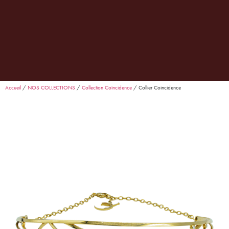
0
Garance
· Conseillère Goralska
En ligne
Accueil
/
NOS COLLECTIONS
/
Collection Coïncidence
/ Collier Coincidence