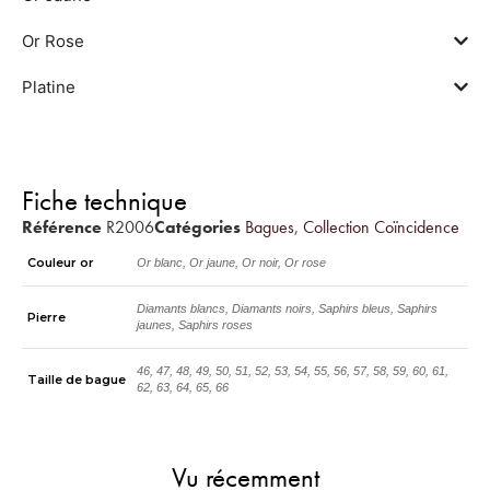
Or Rose
Platine
Fiche technique
Référence
R2006
Catégories
Bagues
,
Collection Coïncidence
Couleur or
Or blanc, Or jaune, Or noir, Or rose
Diamants blancs, Diamants noirs, Saphirs bleus, Saphirs
Pierre
jaunes, Saphirs roses
46, 47, 48, 49, 50, 51, 52, 53, 54, 55, 56, 57, 58, 59, 60, 61,
Taille de bague
62, 63, 64, 65, 66
Vu récemment