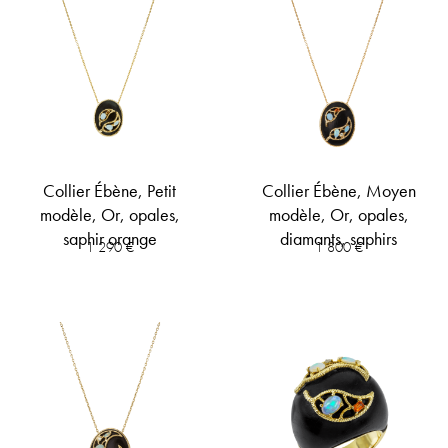
Collier Ébène, Petit
Collier Ébène, Moyen
modèle, Or, opales,
modèle, Or, opales,
saphir orange
diamants, saphirs
1 290
€
1 800
€