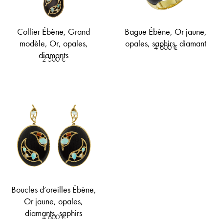
Collier Ébène, Grand
Bague Ébène, Or jaune,
modèle, Or, opales,
opales, saphirs, diamant
4 600
€
diamants
2 500
€
Boucles d’oreilles Ébène,
Or jaune, opales,
diamants, saphirs
4 600
€