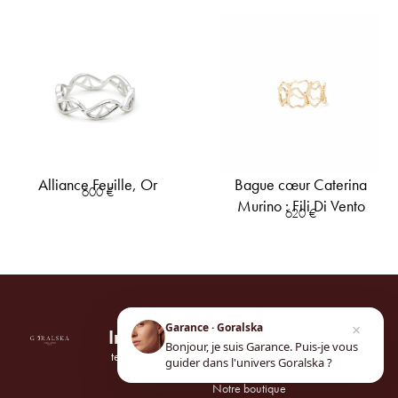
Alliance Feuille, Or
Bague cœur Caterina
600
€
Murino : Fili Di Vento
620
€
×
Garance · Goralska
Informations
Univers
Suivez-
Bonjour, je suis Garance. Puis-je vous
nous
tel.
01 42 61 25
Notre maison
guider dans l'univers Goralska ?
71
Notre boutique