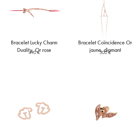
Bracelet Lucky Charm
Bracelet Coïncidence Or
Duality, Or rose
jaune, diamant
490
€
500
€