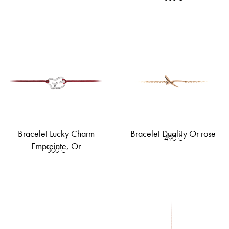
Bracelet Lucky Charm
Bracelet Duality Or rose
490
€
Empreinte, Or
300
€