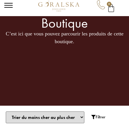
0
Boutique
C’est ici que vous pouvez parcourir les produits de cette
Garance
boutique.
· Conseillère Goralska
En ligne
Filtrer