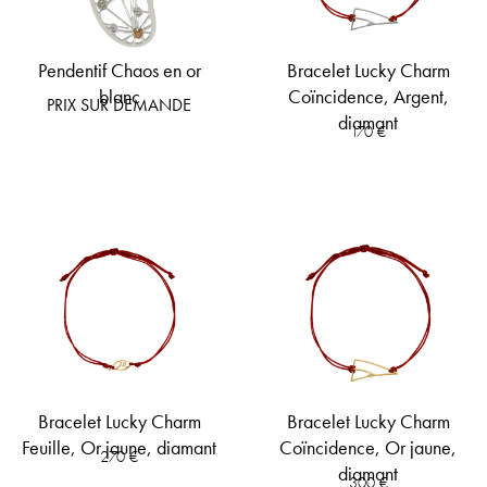
Pendentif Chaos en or
Bracelet Lucky Charm
blanc
Coïncidence, Argent,
PRIX SUR DEMANDE
diamant
170
€
Bracelet Lucky Charm
Bracelet Lucky Charm
Feuille, Or jaune, diamant
Coïncidence, Or jaune,
270
€
diamant
300
€