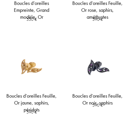
Boucles d’oreilles
Boucles d’oreilles Feuille,
Empreinte, Grand
Or rose, saphirs,
modèle, Or
améthystes
550
€
590
€
Boucles d’oreilles Feuille,
Boucles d’oreilles Feuille,
Or jaune, saphirs,
Or noir, saphirs
590
€
péridots
590
€