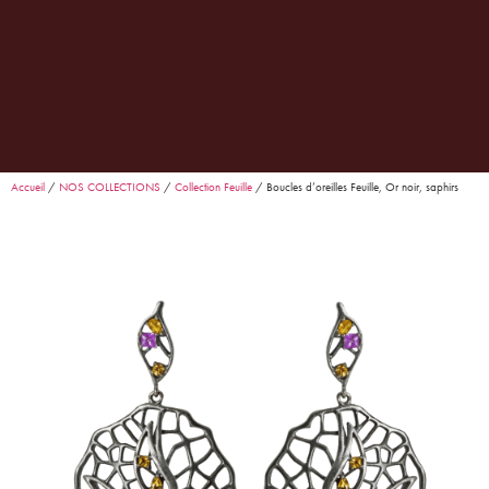
0
Garance
· Conseillère Goralska
En ligne
Accueil
/
NOS COLLECTIONS
/
Collection Feuille
/ Boucles d’oreilles Feuille, Or noir, saphirs