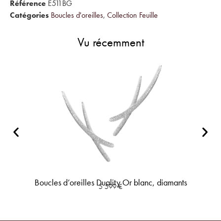
Référence
E511BG
Catégories
Boucles d'oreilles
,
Collection Feuille
Vu récemment
Boucles d’oreilles Duality Or blanc, diamants
5 599
€