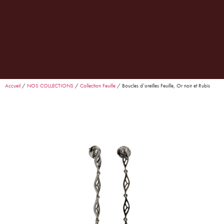
0
Garance
· Conseillère Goralska
En ligne
Accueil
/
NOS COLLECTIONS
/
Collection Feuille
/ Boucles d’oreilles Feuille, Or noir et Rubis