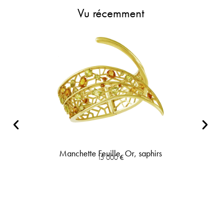
Vu récemment
Manchette Feuille, Or, saphirs
15 000
€