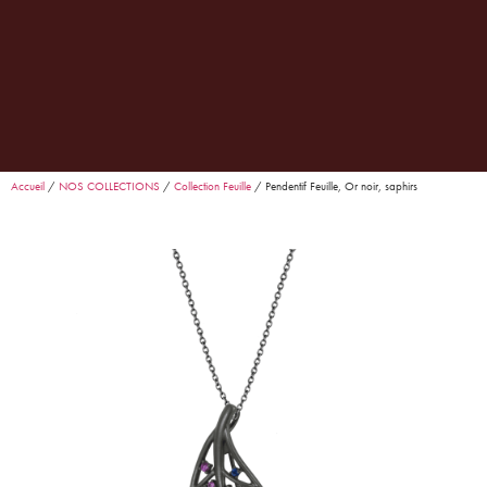
0
Garance
· Conseillère Goralska
En ligne
Accueil
/
NOS COLLECTIONS
/
Collection Feuille
/ Pendentif Feuille, Or noir, saphirs