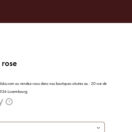
0
ATIONS
CONTACT
 rose
alska.com ou rendez-vous dans nos boutiques situées au : 20 rue de
 1536 Luxembourg.
?