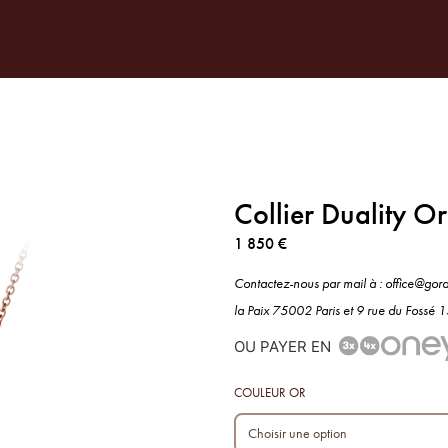
TENARIATS
SUR-MESURE
NOTRE MAISON
PRESSE
INSPIR
Collier Duality Or
1 850
€
Contactez-nous par mail à : office@gor
la Paix 75002 Paris et 9 rue du Fossé
OU PAYER EN
COULEUR OR