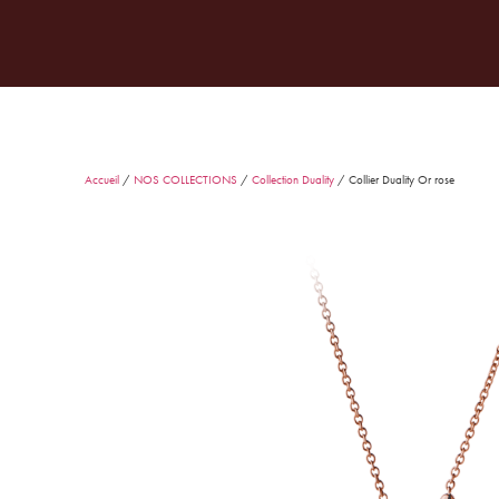
JOAILLERIE
MARIAGE
PAR
Accueil
/
NOS COLLECTIONS
/
Collection Duality
/ Collier Duality Or rose