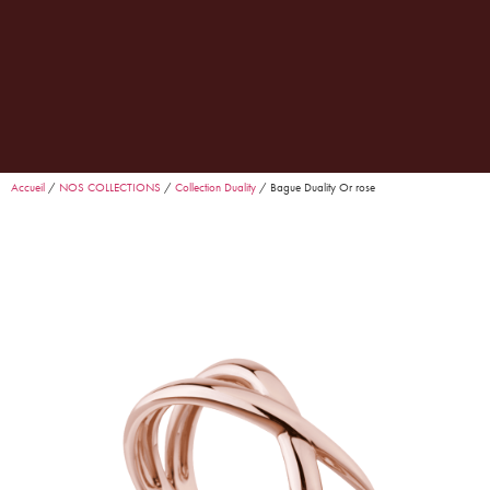
0
Garance
· Conseillère Goralska
En ligne
Accueil
/
NOS COLLECTIONS
/
Collection Duality
/ Bague Duality Or rose