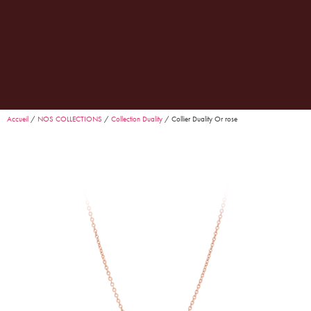
0
Garance
· Conseillère Goralska
En ligne
Accueil
/
NOS COLLECTIONS
/
Collection Duality
/ Collier Duality Or rose