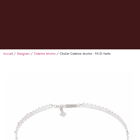
0
Garance
· Conseillère Goralska
En ligne
Accueil
/
Designers
/
Caterina Murino
/ Choker Caterina Murino : Fili Di Vento