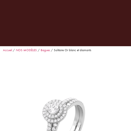
0
Garance
· Conseillère Goralska
En ligne
Accueil
/
NOS MODÈLES
/
Bagues
/ Solitaire Or blanc et diamants