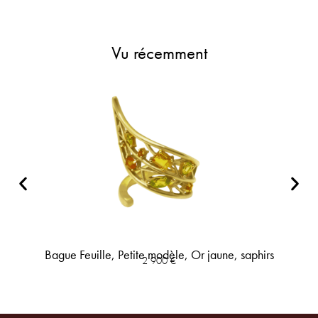
Vu récemment
Bague Feuille, Petite modèle, Or jaune, saphirs
2 900
€