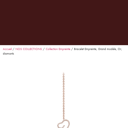
0
Garance
· Conseillère Goralska
En ligne
Accueil
/
NOS COLLECTIONS
/
Collection Empreinte
/ Bracelet Empreinte, Grand modèle, Or,
diamants