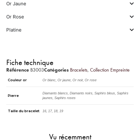
Or Jaune
Or Rose
Platine
Fiche technique
Référence
B3003
Catégories
Bracelets
,
Collection Empreinte
Couleur or
Or blanc, Or jaune, Or noir, Or rose
Diamants blancs, Diamants noirs, Saphirs bleus, Saphirs
Pierre
jaunes, Saphirs roses
Taille du bracelet
16, 17, 18, 19
Vu récemment