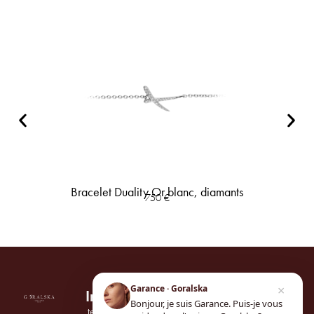
Bracelet Duality Or blanc, diamants
750
€
×
Garance · Goralska
Informations
Univers
Suivez-
Bonjour, je suis Garance. Puis-je vous
nous
tel.
01 42 61 25
Notre maison