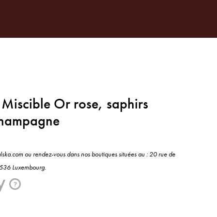
0
ATIONS
CONTACT
 Miscible Or rose, saphirs
 champagne
alska.com ou rendez-vous dans nos boutiques situées au : 20 rue de
 1536 Luxembourg.
?