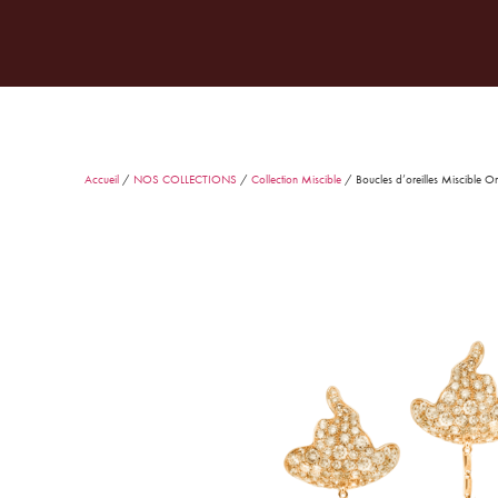
JOAILLERIE
MARIAGE
PAR
Accueil
/
NOS COLLECTIONS
/
Collection Miscible
/ Boucles d’oreilles Miscible O