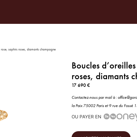
TENARIATS
SUR-MESURE
NOTRE MAISON
PRESSE
INSPIR
r rose, saphirs roses, diamants champagne
Boucles d’oreilles
roses, diamants
17 690
€
Contactez-nous par mail à : office@gor
la Paix 75002 Paris et 9 rue du Fossé
OU PAYER EN