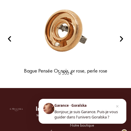
Bague Pensée Or noir, or rose, perle rose
6 500
€
×
Garance · Goralska
Informations
Univers
Suivez-
Bonjour, je suis Garance. Puis-je vous
nous
tel.
01 42 61 25
Notre maison
guider dans l'univers Goralska ?
71
Notre boutique