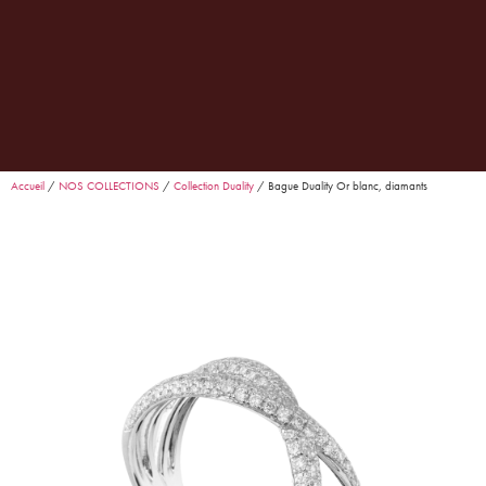
0
Garance
· Conseillère Goralska
En ligne
Accueil
/
NOS COLLECTIONS
/
Collection Duality
/ Bague Duality Or blanc, diamants