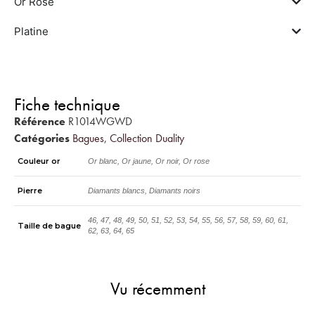
Or Rose
Platine
Fiche technique
Référence
R1014WGWD
Catégories
Bagues
,
Collection Duality
Couleur or
Or blanc, Or jaune, Or noir, Or rose
Pierre
Diamants blancs, Diamants noirs
46, 47, 48, 49, 50, 51, 52, 53, 54, 55, 56, 57, 58, 59, 60, 61,
Taille de bague
62, 63, 64, 65
Vu récemment