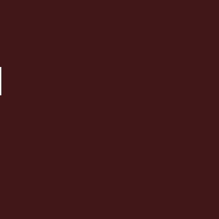
0
ATIONS
CONTACT
d