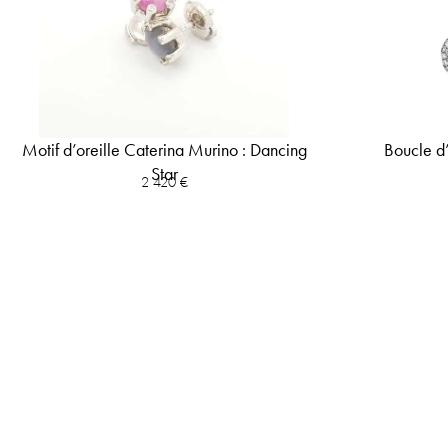
Motif d’oreille Caterina Murino : Dancing
Boucle d
Star
2 420
€
mail.
r