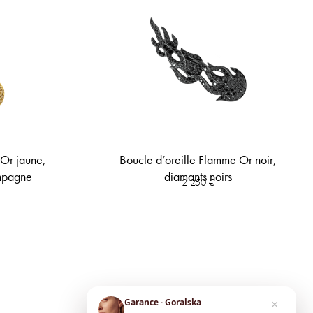
 Or jaune,
Boucle d’oreille Flamme Or noir,
ampagne
diamants noirs
2 250
€
×
Garance · Goralska