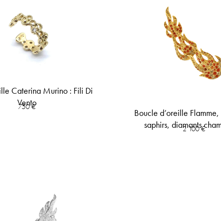
lle Caterina Murino : Fili Di
Vento
750
€
Boucle d’oreille Flamme,
saphirs, diamants ch
2 100
€