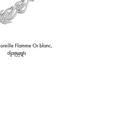
’oreille Flamme Or blanc,
diamants
4 100
€
Informations
Univers
tel.
01 42 61 25 71
Notre maison
uedelapaix@goralska.com
Notre boutique
Espace compte